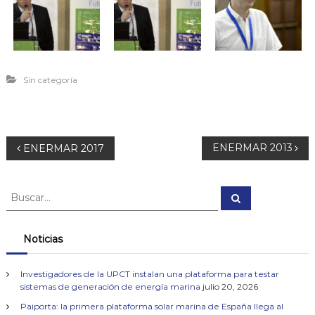
Sin categoría
N
ENERMAR 2013
ENERMAR 2017
a
B
B
u
u
v
s
s
c
a
c
Noticias
e
r
a
r
g
Investigadores de la UPCT instalan una plataforma para testar
:
sistemas de generación de energía marina
julio 20, 2026
a
Paiporta: la primera plataforma solar marina de España llega al