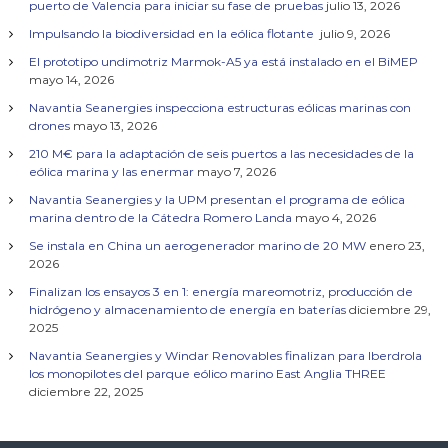
puerto de Valencia para iniciar su fase de pruebas
julio 13, 2026
c
Impulsando la biodiversidad en la eólica flotante
julio 9, 2026
El prototipo undimotriz Marmok-A5 ya está instalado en el BiMEP
i
mayo 14, 2026
Navantia Seanergies inspecciona estructuras eólicas marinas con
ó
drones
mayo 13, 2026
210 M€ para la adaptación de seis puertos a las necesidades de la
n
eólica marina y las enermar
mayo 7, 2026
Navantia Seanergies y la UPM presentan el programa de eólica
d
marina dentro de la Cátedra Romero Landa
mayo 4, 2026
Se instala en China un aerogenerador marino de 20 MW
enero 23,
e
2026
Finalizan los ensayos 3 en 1: energía mareomotriz, producción de
e
hidrógeno y almacenamiento de energía en baterías
diciembre 29,
2025
n
Navantia Seanergies y Windar Renovables finalizan para Iberdrola
los monopilotes del parque eólico marino East Anglia THREE
t
diciembre 22, 2025
r