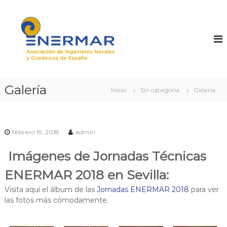
S
a
P
E
n
l
A
e
t
T
r
a
1
g
r
í
8
a
a
E
l
s
Galería
N
r
c
Inicio
Sin categoría
Galería
e
o
E
n
n
R
o
t
M
v
e
febrero 19, 2018
admin
a
A
n
b
R
l
Imágenes de Jornadas Técnicas
i
e
d
s
ENERMAR 2018 en Sevilla:
o
d
e
Visita aquí el álbum de las
Jornadas ENERMAR 2018
para ver
o
las fotos más cómodamente.
r
i
g