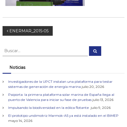
e
n
m
a
r
N
i
ENERMAR_2015-05
n
o
a
B
B
u
u
v
s
s
c
a
c
Noticias
e
r
a
r
g
Investigadores de la UPCT instalan una plataforma para testar
:
sistemas de generación de energía marina
julio 20, 2026
a
Paiporta: la primera plataforma solar marina de España llega al
puerto de Valencia para iniciar su fase de pruebas
julio 13, 2026
c
Impulsando la biodiversidad en la eólica flotante
julio 9, 2026
El prototipo undimotriz Marmok-A5 ya está instalado en el BiMEP
i
mayo 14, 2026