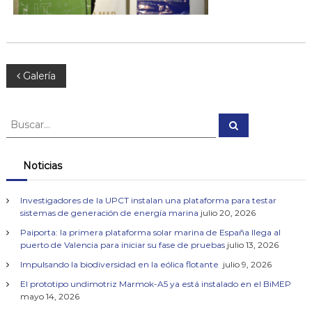
e
n
m
a
r
N
i
Galería
n
o
a
B
B
u
u
v
s
s
c
a
c
Noticias
e
r
a
r
g
Investigadores de la UPCT instalan una plataforma para testar
:
sistemas de generación de energía marina
julio 20, 2026
a
Paiporta: la primera plataforma solar marina de España llega al
puerto de Valencia para iniciar su fase de pruebas
julio 13, 2026
c
Impulsando la biodiversidad en la eólica flotante
julio 9, 2026
El prototipo undimotriz Marmok-A5 ya está instalado en el BiMEP
i
mayo 14, 2026