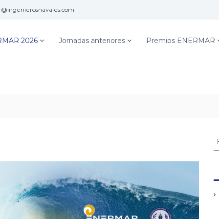
@ingenierosnavales.com
MAR 2026
Jornadas anteriores
Premios ENERMAR
B
u
s
c
a
r
: