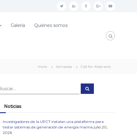
t
l
f
g
y
w
i
a
o
o
i
n
c
o
u
Galería
Quiénes somos
t
k
e
g
t
t
e
b
l
u
e
d
o
e
b
r
i
o
p
e
Inicio
Jornadas
Call for Abstracts
n
k
l
u
B
s
u
s
c
a
Noticias
r
Investigadores de la UPCT instalan una plataforma para
testar sistemas de generación de energía marina
julio 20,
2026