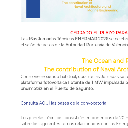
e
o
r
i
g
e
CERRADO EL PLAZO PARA
n
Las
16as Jornadas Técnicas ENERMAR 2026
se celebra
m
el salón de actos de la
Autoridad Portuaria de Valenci
a
a
r
The Ocean and 
i
n
The contribution of Naval Ar
o
Como viene siendo habitual, durante las Jornadas se r
plataforma fotovoltaica flotante de 1 MW impulsada p
undimotriz en el Puerto de Sagunto.
Consulta AQUÍ las bases de la convocatoria
Los paneles técnicos consistirán en ponencias de 20 mi
sobre los siguientes temas relacionados con las Ener