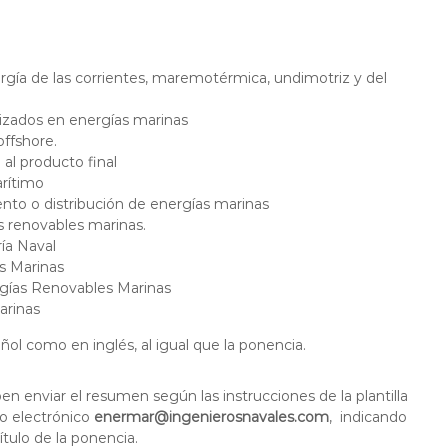
gía de las corrientes, maremotérmica, undimotriz y del
lizados en energías marinas
ffshore.
 al producto final
arítimo
to o distribución de energías marinas
ías renovables marinas.
ría Naval
s Marinas
rgías Renovables Marinas
arinas
l como en inglés, al igual que la ponencia.
 enviar el resumen según las instrucciones de la plantilla
eo electrónico
enermar@ingenierosnavales.com
, indicando
ítulo de la ponencia.