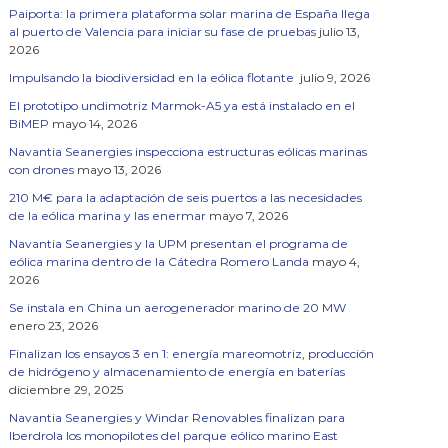
Paiporta: la primera plataforma solar marina de España llega
al puerto de Valencia para iniciar su fase de pruebas
julio 13,
2026
Impulsando la biodiversidad en la eólica flotante
julio 9, 2026
El prototipo undimotriz Marmok-A5 ya está instalado en el
BiMEP
mayo 14, 2026
Navantia Seanergies inspecciona estructuras eólicas marinas
con drones
mayo 13, 2026
210 M€ para la adaptación de seis puertos a las necesidades
de la eólica marina y las enermar
mayo 7, 2026
Navantia Seanergies y la UPM presentan el programa de
eólica marina dentro de la Cátedra Romero Landa
mayo 4,
2026
Se instala en China un aerogenerador marino de 20 MW
enero 23, 2026
Finalizan los ensayos 3 en 1: energía mareomotriz, producción
de hidrógeno y almacenamiento de energía en baterías
diciembre 29, 2025
Navantia Seanergies y Windar Renovables finalizan para
Iberdrola los monopilotes del parque eólico marino East