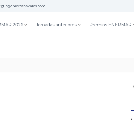
@ingenierosnavales.com
MAR 2026
Jornadas anteriores
Premios ENERMAR
B
u
s
c
a
r
: