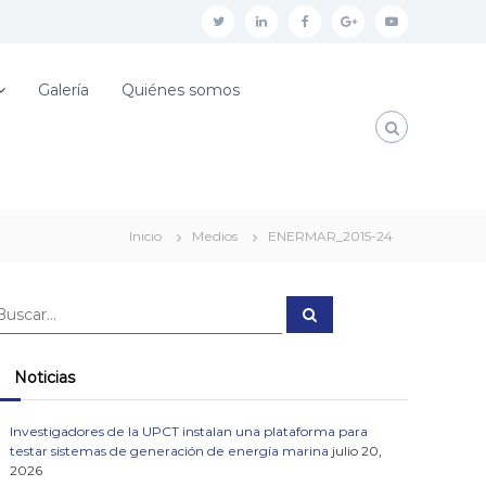
t
l
f
g
y
w
i
a
o
o
i
n
c
o
u
Galería
Quiénes somos
t
k
e
g
t
t
e
b
l
u
e
d
o
e
b
r
i
o
p
e
Inicio
Medios
ENERMAR_2015-24
n
k
l
u
B
s
u
s
c
a
Noticias
r
Investigadores de la UPCT instalan una plataforma para
testar sistemas de generación de energía marina
julio 20,
2026