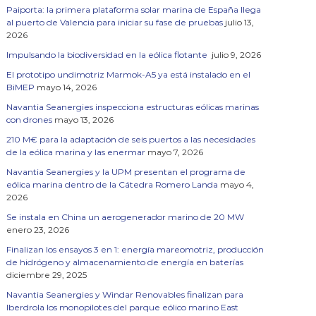
Paiporta: la primera plataforma solar marina de España llega
al puerto de Valencia para iniciar su fase de pruebas
julio 13,
2026
Impulsando la biodiversidad en la eólica flotante
julio 9, 2026
El prototipo undimotriz Marmok-A5 ya está instalado en el
BiMEP
mayo 14, 2026
Navantia Seanergies inspecciona estructuras eólicas marinas
con drones
mayo 13, 2026
210 M€ para la adaptación de seis puertos a las necesidades
de la eólica marina y las enermar
mayo 7, 2026
Navantia Seanergies y la UPM presentan el programa de
eólica marina dentro de la Cátedra Romero Landa
mayo 4,
2026
Se instala en China un aerogenerador marino de 20 MW
enero 23, 2026
Finalizan los ensayos 3 en 1: energía mareomotriz, producción
de hidrógeno y almacenamiento de energía en baterías
diciembre 29, 2025
Navantia Seanergies y Windar Renovables finalizan para
Iberdrola los monopilotes del parque eólico marino East