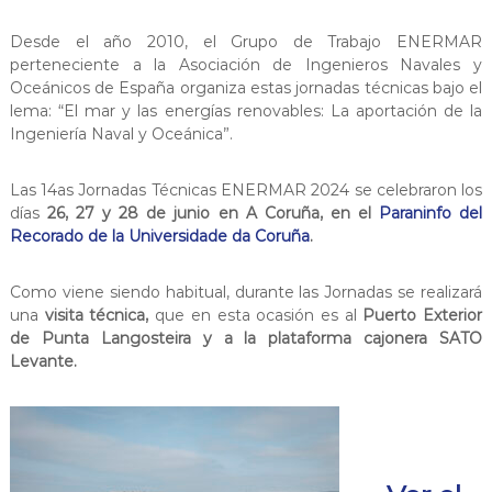
e
n
Desde el año 2010, el Grupo de Trabajo ENERMAR
m
perteneciente a la Asociación de Ingenieros Navales y
a
Oceánicos de España organiza estas jornadas técnicas bajo el
r
lema: “El mar y las energías renovables: La aportación de la
i
Ingeniería Naval y Oceánica”.
n
o
Las 14as Jornadas Técnicas ENERMAR 2024 se celebraron los
días
26, 27 y 28 de junio en A Coruña, en el
Paraninfo del
Recorado de la Universidade da Coruña
.
Como viene siendo habitual, durante las Jornadas se realizará
una
visita técnica,
que en esta ocasión es al
Puerto Exterior
de Punta Langosteira y a la plataforma cajonera SATO
Levante.