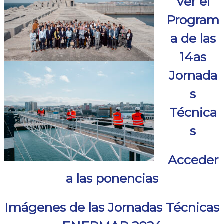
Ver el
Program
a de las
14as
Jornada
s
Técnica
s
Acceder
a las ponencias
Imágenes de las Jornadas Técnicas