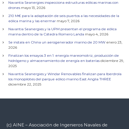
Navantia Seanergies inspecciona estructuras eólicas marinas con
ó
drones
mayo 13, 2026
210 M€ para la adaptación de seis puertos a las necesidades de la
n
eólica marina y las enermar
mayo 7, 2026
Navantia Seanergies y la UPM presentan el programa de eólica
d
marina dentro de la Cátedra Romero Landa
mayo 4, 2026
Se instala en China un aerogenerador marino de 20 MW
enero 23,
e
2026
Finalizan los ensayos 3 en 1: energía mareomotriz, producción de
e
hidrógeno y almacenamiento de energía en baterías
diciembre 29,
2025
n
Navantia Seanergies y Windar Renovables finalizan para Iberdrola
los monopilotes del parque eólico marino East Anglia THREE
t
diciembre 22, 2025
r
a
d
(c) AINE – Asociación de Ingenieros Navales de