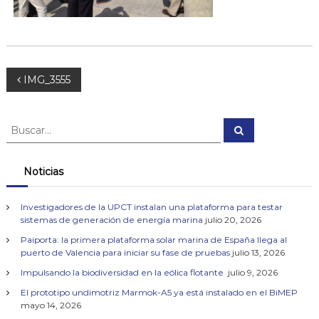
e
n
m
a
r
i
N
IMG_3555
n
o
a
B
B
u
u
v
s
s
c
a
c
Noticias
e
r
a
r
g
Investigadores de la UPCT instalan una plataforma para testar
:
sistemas de generación de energía marina
julio 20, 2026
a
Paiporta: la primera plataforma solar marina de España llega al
puerto de Valencia para iniciar su fase de pruebas
julio 13, 2026
c
Impulsando la biodiversidad en la eólica flotante
julio 9, 2026
El prototipo undimotriz Marmok-A5 ya está instalado en el BiMEP
i
mayo 14, 2026